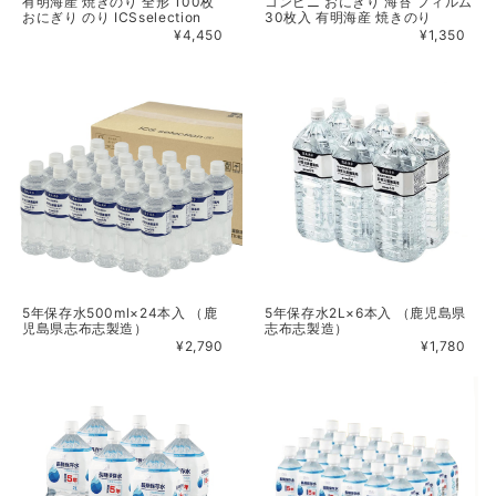
有明海産 焼きのり 全形 100枚
コンビニ おにぎり 海苔 フィルム
おにぎり のり ICSselection
30枚入 有明海産 焼きのり
¥4,450
¥1,350
5年保存水500ml×24本入 （鹿
5年保存水2L×6本入 （鹿児島県
児島県志布志製造）
志布志製造）
¥2,790
¥1,780