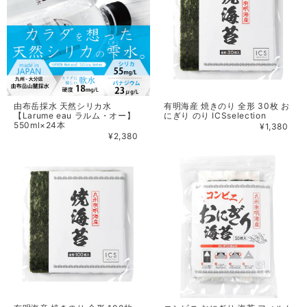
由布岳採水 天然シリカ水
有明海産 焼きのり 全形 30枚 お
【Larume eau ラルム・オー】
にぎり のり ICSselection
550ml×24本
¥1,380
¥2,380