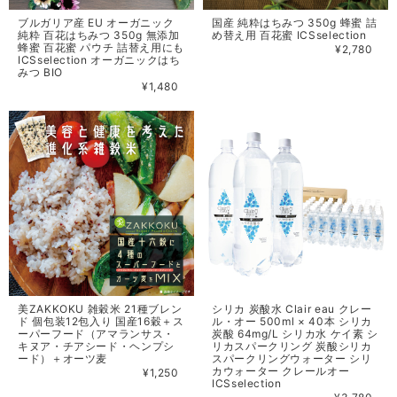
ブルガリア産 EU オーガニック
国産 純粋はちみつ 350g 蜂蜜 詰
純粋 百花はちみつ 350g 無添加
め替え用 百花蜜 ICSselection
蜂蜜 百花蜜 パウチ 詰替え用にも
¥2,780
ICSselection オーガニックはち
みつ BIO
¥1,480
美ZAKKOKU 雑穀米 21種ブレン
シリカ 炭酸水 Clair eau クレー
ド 個包装12包入り 国産16穀＋ス
ル・オー 500ml × 40本 シリカ
ーパーフード（アマランサス・
炭酸 64mg/L シリカ水 ケイ素 シ
キヌア・チアシード・ヘンプシ
リカスパークリング 炭酸シリカ
ード）＋オーツ麦
スパークリングウォーター シリ
カウォーター クレールオー
¥1,250
ICSselection