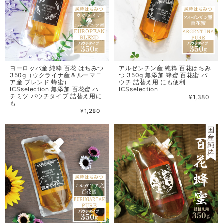
ヨーロッパ産 純粋 百花 はちみつ
アルゼンチン産 純粋 百花はちみ
350g（ウクライナ産＆ルーマニ
つ 350g 無添加 蜂蜜 百花蜜 パ
ア産 ブレンド 蜂蜜）
ウチ 詰替え用 にも便利
ICSselection 無添加 百花蜜 ハ
ICSselection
チミツ パウチタイプ 詰替え用に
¥1,380
も
¥1,280